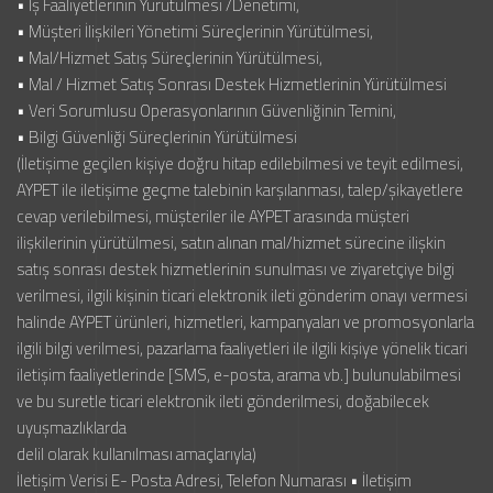
• İş Faaliyetlerinin Yürütülmesi /Denetimi,
• Müşteri İlişkileri Yönetimi Süreçlerinin Yürütülmesi,
• Mal/Hizmet Satış Süreçlerinin Yürütülmesi,
• Mal / Hizmet Satış Sonrası Destek Hizmetlerinin Yürütülmesi
• Veri Sorumlusu Operasyonlarının Güvenliğinin Temini,
• Bilgi Güvenliği Süreçlerinin Yürütülmesi
(İletişime geçilen kişiye doğru hitap edilebilmesi ve teyit edilmesi,
AYPET ile iletişime geçme talebinin karşılanması, talep/şikayetlere
cevap verilebilmesi, müşteriler ile AYPET arasında müşteri
ilişkilerinin yürütülmesi, satın alınan mal/hizmet sürecine ilişkin
satış sonrası destek hizmetlerinin sunulması ve ziyaretçiye bilgi
verilmesi, ilgili kişinin ticari elektronik ileti gönderim onayı vermesi
halinde AYPET ürünleri, hizmetleri, kampanyaları ve promosyonlarla
ilgili bilgi verilmesi, pazarlama faaliyetleri ile ilgili kişiye yönelik ticari
iletişim faaliyetlerinde [SMS, e-posta, arama vb.] bulunulabilmesi
ve bu suretle ticari elektronik ileti gönderilmesi, doğabilecek
uyuşmazlıklarda
delil olarak kullanılması amaçlarıyla)
İletişim Verisi E- Posta Adresi, Telefon Numarası • İletişim