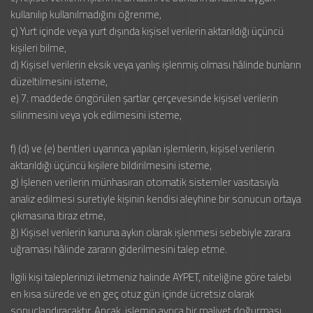
kullanılıp kullanılmadığını öğrenme,
ç) Yurt içinde veya yurt dışında kişisel verilerin aktarıldığı üçüncü
kişileri bilme,
d) Kişisel verilerin eksik veya yanlış işlenmiş olması hâlinde bunların
düzeltilmesini isteme,
e) 7. maddede öngörülen şartlar çerçevesinde kişisel verilerin
silinmesini veya yok edilmesini isteme,
f) (d) ve (e) bentleri uyarınca yapılan işlemlerin, kişisel verilerin
aktarıldığı üçüncü kişilere bildirilmesini isteme,
g) İşlenen verilerin münhasıran otomatik sistemler vasıtasıyla
analiz edilmesi suretiyle kişinin kendisi aleyhine bir sonucun ortaya
çıkmasına itiraz etme,
ğ) Kişisel verilerin kanuna aykırı olarak işlenmesi sebebiyle zarara
uğraması hâlinde zararın giderilmesini talep etme.
İlgili kişi taleplerinizi iletmeniz halinde AYPET, niteliğine göre talebi
en kısa sürede ve en geç otuz gün içinde ücretsiz olarak
sonuçlandıracaktır. Ancak, işlemin ayrıca bir maliyet doğurması