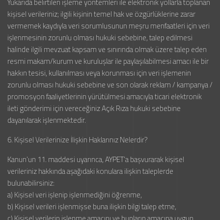
Yukarıda belirtilen işleme yöntemleri ile elektronik yollarla toplanan
kişisel verileriniz; ilgili kişinin temel hak ve özgürlüklerine zarar
vermemek kaydıyla veri sorumlusunun meşru menfaatleri için veri
işlenmesinin zorunlu olması hukuki sebebine, talep edilmesi
halinde ilgili mevzuat kapsam ve sınırında olmak üzere talep eden
resmi makam/kurum ve kuruluşlar ile paylaşılabilmesi amacı ile bir
hakkın tesisi, kullanılması veya korunması için veri işlemenin
zorunlu olması hukuki sebebine ve son olarak reklam / kampanya /
promosyon faaliyetlerinin yürütülmesi amacıyla ticari elektronik
ileti gönderimi için vereceğiniz Açık Rıza hukuki sebebine
dayanılarak işlenmektedir.
6. Kişisel Verilerinize İlişkin Haklarınız Nelerdir?
Kanun’un 11. maddesi uyarınca, AYPET’a başvurarak kişisel
verileriniz hakkında aşağıdaki konulara ilişkin taleplerde
bulunabilirsiniz:
a) Kişisel veri işlenip işlenmediğini öğrenme,
b) Kişisel verileri işlenmişse buna ilişkin bilgi talep etme,
c) Kişisel verilerin işlenme amacını ve bunların amacına uygun