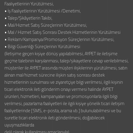
Faaliyetlerinin Yürütülmesi,
• İş Faaliyetlerinin Yürütülmesi /Denetimi,
• Talep/Şikâyetlerin Takibi,
• Mal/Hizmet Satış Süreçlerinin Yürütülmesi,
• Mal / Hizmet Satış Sonrası Destek Hizmetlerinin Yürütülmesi
• Reklam/Kampanya/Promosyon Süreçlerinin Yürütülmesi,
• Bilgi Güvenliği Süreçlerinin Yürütülmesi
(İletişime geçen kişiye dönüş yapılabilmesi, AYPET ile iletişime
geçme talebinin karşılanması, talep/şikayetlere cevap verilebilmesi,
müşteriler ile AYPET arasında müşteri ilişkilerinin yürütülmesi, satın
alınan mal/hizmet sürecine ilişkin satış sonrası destek
hizmetlerinin sunulması ve ziyaretçiye bilgi verilmesi, ilgili kişinin
ticari elektronik ileti gönderim onayı vermesi halinde AYPET
ürünleri, hizmetleri, kampanyaları ve promosyonlarla ilgili bilgi
verilmesi, pazarlama faaliyetleri ile ilgili kişiye yönelik ticari iletişim
faaliyetlerinde [SMS, e-posta, arama vb.] bulunulabilmesi ve bu
suretle ticari elektronik ileti gönderilmesi, doğabilecek
uyuşmazlıklarda
delil olarak kullanılması amaçlarıyla)