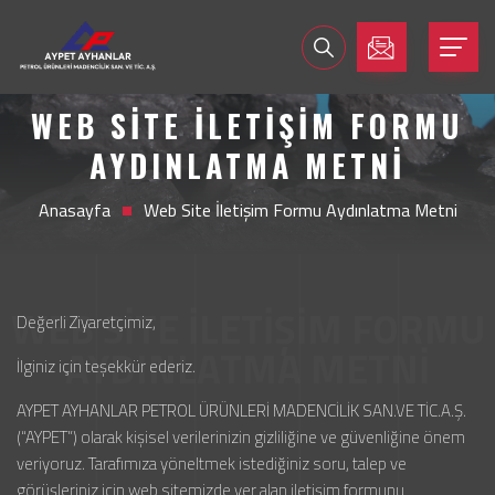
WEB SITE İLETIŞIM FORMU
AYDINLATMA METNI
Anasayfa
Web Site İletişim Formu Aydınlatma Metni
Değerli Ziyaretçimiz,
İlginiz için teşekkür ederiz.
AYPET AYHANLAR PETROL ÜRÜNLERİ MADENCİLİK SAN.VE TİC.A.Ş.
(“AYPET”) olarak kişisel verilerinizin gizliliğine ve güvenliğine önem
veriyoruz. Tarafımıza yöneltmek istediğiniz soru, talep ve
görüşleriniz için web sitemizde yer alan iletişim formunu